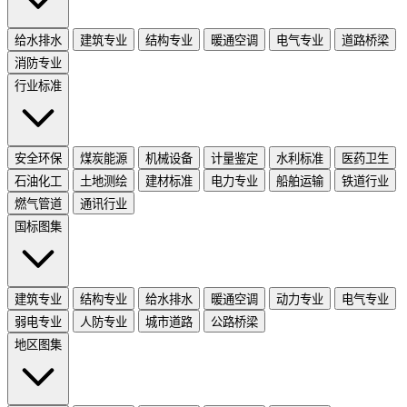
给水排水
建筑专业
结构专业
暖通空调
电气专业
道路桥梁
消防专业
行业标准
安全环保
煤炭能源
机械设备
计量鉴定
水利标准
医药卫生
石油化工
土地测绘
建材标准
电力专业
船舶运输
铁道行业
燃气管道
通讯行业
国标图集
建筑专业
结构专业
给水排水
暖通空调
动力专业
电气专业
弱电专业
人防专业
城市道路
公路桥梁
地区图集