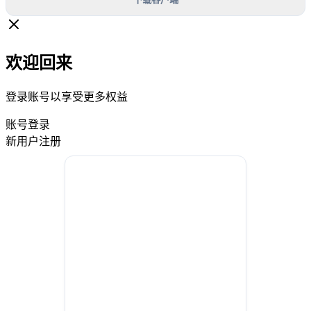
欢迎回来
登录账号以享受更多权益
账号登录
新用户注册