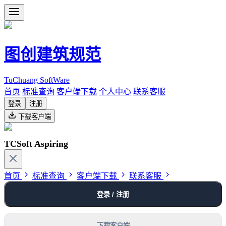
图创建筑规范
TuChuang SoftWare
首页
标准查询
客户端下载
个人中心
联系客服
登录
注册
下载客户端
TCSoft Aspiring
首页
标准查询
客户端下载
联系客服
登录 / 注册
下载客户端