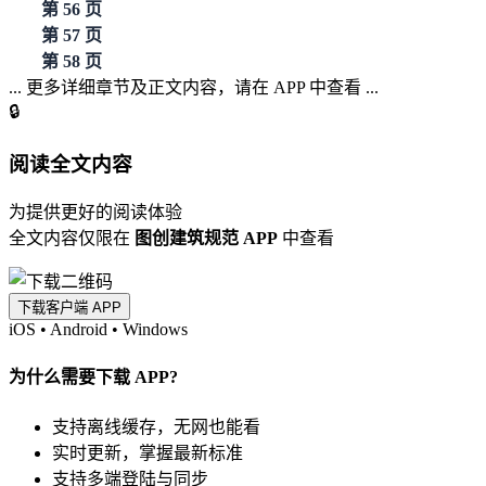
第 56 页
第 57 页
第 58 页
... 更多详细章节及正文内容，请在 APP 中查看 ...
🔒
阅读全文内容
为提供更好的阅读体验
全文内容仅限在
图创建筑规范 APP
中查看
下载客户端 APP
iOS
•
Android
•
Windows
为什么需要下载 APP?
支持离线缓存，无网也能看
实时更新，掌握最新标准
支持多端登陆与同步