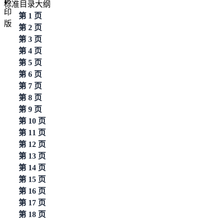
标准目录大纲
第 1 页
第 2 页
第 3 页
第 4 页
第 5 页
第 6 页
第 7 页
第 8 页
第 9 页
第 10 页
第 11 页
第 12 页
第 13 页
第 14 页
第 15 页
第 16 页
第 17 页
第 18 页