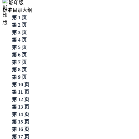
影印版
标准目录大纲
第 1 页
第 2 页
第 3 页
第 4 页
第 5 页
第 6 页
第 7 页
第 8 页
第 9 页
第 10 页
第 11 页
第 12 页
第 13 页
第 14 页
第 15 页
第 16 页
第 17 页