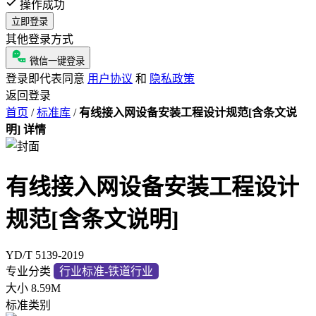
操作成功
立即登录
其他登录方式
微信一键登录
登录即代表同意
用户协议
和
隐私政策
返回登录
首页
/
标准库
/
有线接入网设备安装工程设计规范[含条文说
明] 详情
有线接入网设备安装工程设计
规范[含条文说明]
YD/T 5139-2019
专业分类
行业标准-铁道行业
大小
8.59M
标准类别