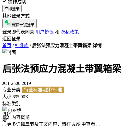
操作成功
立即登录
其他登录方式
微信一键登录
登录即代表同意
用户协议
和
隐私政策
返回登录
首页
/
标准库
/
后张法预应力混凝土带翼箱梁 详情
后张法预应力混凝土带翼箱梁
JCT 2506-2019
专业分类
行业标准-建材标准
大小
895.90K
标准类别
PDF版
标准内容概览
... 更多详细章节及正文内容，请在 APP 中查看 ...