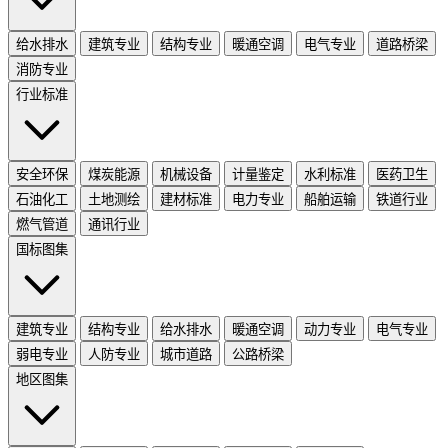
给水排水
建筑专业
结构专业
暖通空调
电气专业
道路桥梁
消防专业
行业标准
安全环保
煤炭能源
机械设备
计量鉴定
水利标准
医药卫生
石油化工
土地测绘
建材标准
电力专业
船舶运输
铁道行业
燃气管道
通讯行业
国标图集
建筑专业
结构专业
给水排水
暖通空调
动力专业
电气专业
弱电专业
人防专业
城市道路
公路桥梁
地区图集