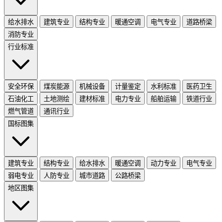
给水排水
建筑专业
结构专业
暖通空调
电气专业
道路桥梁
消防专业
行业标准
安全环保
煤炭能源
机械设备
计量鉴定
水利标准
医药卫生
石油化工
土地测绘
建材标准
电力专业
船舶运输
铁道行业
燃气管道
通讯行业
国标图集
建筑专业
结构专业
给水排水
暖通空调
动力专业
电气专业
弱电专业
人防专业
城市道路
公路桥梁
地区图集